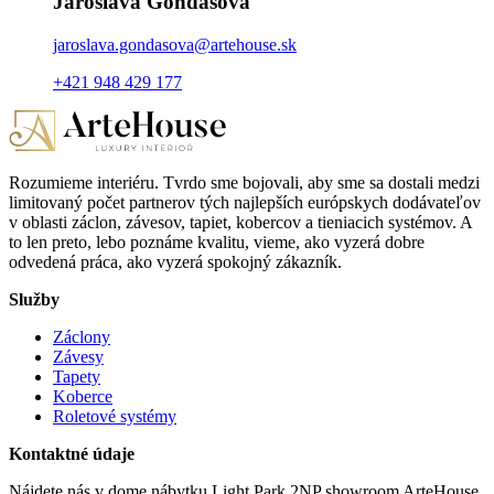
Jaroslava Gondášová
jaroslava.gondasova@artehouse.sk
+421 948 429 177
Rozumieme interiéru. Tvrdo sme bojovali, aby sme sa dostali medzi
limitovaný počet partnerov tých najlepších európskych dodávateľov
v oblasti záclon, závesov, tapiet, kobercov a tieniacich systémov. A
to len preto, lebo poznáme kvalitu, vieme, ako vyzerá dobre
odvedená práca, ako vyzerá spokojný zákazník.
Služby
Záclony
Závesy
Tapety
Koberce
Roletové systémy
Kontaktné údaje
Nájdete nás v dome nábytku Light Park 2NP showroom ArteHouse