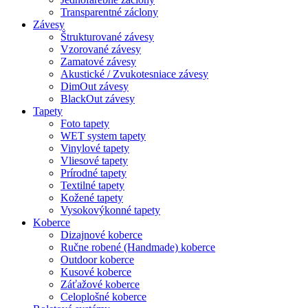
Transparentné záclony
Závesy
Štrukturované závesy
Vzorované závesy
Zamatové závesy
Akustické / Zvukotesniace závesy
DimOut závesy
BlackOut závesy
Tapety
Foto tapety
WET system tapety
Vinylové tapety
Vliesové tapety
Prírodné tapety
Textilné tapety
Kožené tapety
Vysokovýkonné tapety
Koberce
Dizajnové koberce
Ručne robené (Handmade) koberce
Outdoor koberce
Kusové koberce
Záťažové koberce
Celoplošné koberce