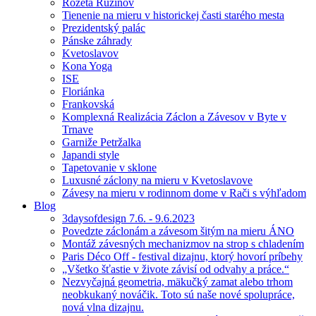
Rozeta Ružinov
Tienenie na mieru v historickej časti starého mesta
Prezidentský palác
Pánske záhrady
Kvetoslavov
Kona Yoga
ISE
Floriánka
Frankovská
Komplexná Realizácia Záclon a Závesov v Byte v
Trnave
Garniže Petržalka
Japandi style
Tapetovanie v sklone
Luxusné záclony na mieru v Kvetoslavove
Závesy na mieru v rodinnom dome v Rači s výhľadom
Blog
3daysofdesign 7.6. - 9.6.2023
Povedzte záclonám a závesom šitým na mieru ÁNO
Montáž závesných mechanizmov na strop s chladením
Paris Déco Off - festival dizajnu, ktorý hovorí príbehy
„Všetko šťastie v živote závisí od odvahy a práce.“
Nezvyčajná geometria, mäkučký zamat alebo trhom
neobkukaný nováčik. Toto sú naše nové spolupráce,
nová vlna dizajnu.