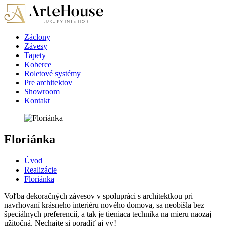
Záclony
Závesy
Tapety
Koberce
Roletové systémy
Pre architektov
Showroom
Kontakt
Floriánka
Úvod
Realizácie
Floriánka
Voľba dekoračných závesov v spolupráci s architektkou pri
navrhovaní krásneho interiéru nového domova, sa neobišla bez
špeciálnych preferencií, a tak je tieniaca technika na mieru naozaj
užitočná. Nechajte si poradiť aj vy!