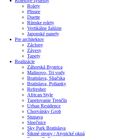
Roletové systémy
Rolety
Plissee
Duette
Rímske rolety
Vertikálne žalúzie
Japonské panely
Pre architektov
Záclony
Závesy
Tapety
Realizácie
Záhorská Bystrica
Malinovo, Tri vody
Bratislava, Sliačska
Bratislava, Polianky
Refresher
African Style
Tapetovanie Trenčín
Urban Residence
Chorvátsky Grob
Stupava
Slnečnice
Sky Park Bratislava
Šikmé stropy / Atypické okná