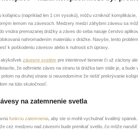
u koľajnicu (napríklad len 1 cm vysokú), môžu vzniknúť komplikácie,
horným lemom na závesoch. Medzery medzi záhybmi závesu sa mô
 do vnútra premazanej drážky a záves do seba nasaje čerstvo aplik
 blokovaná nahromadením materiálu v drážke. Navyše, tento problém
esť k poškodeniu závesov alebo k nutnosti ich úpravy.
že akýkoľvek
závesný systém
pre interiérové tienenie či už záclony a
dstavíte, že odhrniete záves na stranu tá drážka tam stále je, a bude
 a pritom na druhej strane si neuvedomíme že riešiť prekrývanie koľ
dom na túto skutočnosť.
závesy na zatemnenie svetla
lavnú
funkciu zatemnenia
, aby ste si mohli vychutnať kvalitný spáno
 že cez medzeru nad závesmi bude prenikať svetlo, čo môže narušiť