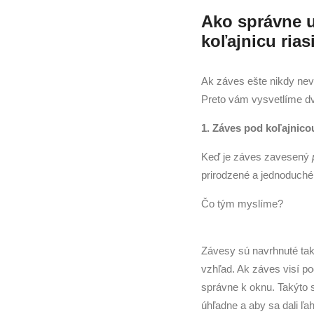
Ako správne u
koľajnicu ria
Ak záves ešte nikdy nev
Preto vám vysvetlíme dv
1. Záves pod koľajnico
Keď je záves zavesený
prirodzené a jednoduché 
Čo tým myslíme?
Závesy sú navrhnuté tak,
vzhľad. Ak záves visí p
správne k oknu. Takýto s
úhľadne a aby sa dali ľa