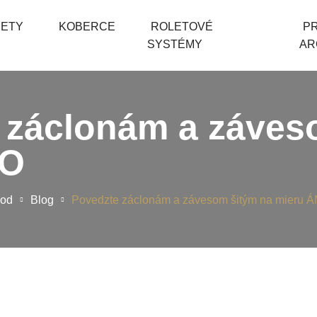
PETY
KOBERCE
ROLETOVÉ
P
SYSTÉMY
AR
 záclonám a záves
NO
od
Blog
Povedzte záclonám a závesom šitým na mieru 