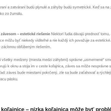
raní a zatváraní budú plynulé a záhyby budú symetrické. Keď sa na 
ko zo žurnálu.
e závesom – estetické riešenie
Niektorí ľudia dávajú prednosť tomu,
ice môžu byť niekedy viditeľné a nie každý ich považuje za estetické. 
o záclonou obľúbeným riešením.
oli všetky medzery (miesta medzi záhybmi) správne „usmernené“ sm
jú k oknu a stoja im v ceste koľajnica, záves sa môže nesprávne 
d: záves bude miestami pokrčený, zle sa bude zaťahovať a rýchlejš
siacu pásku.
koľajnice – nízka koľajnica môže byť prob