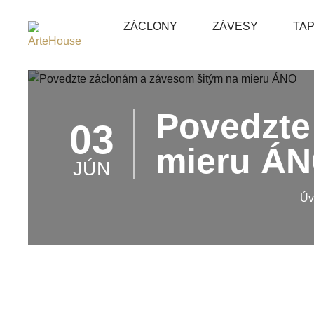
ZÁCLONY
ZÁVESY
TA
Povedzte
03
mieru Á
JÚN
Úv