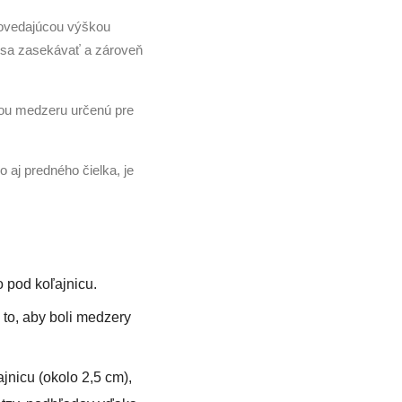
povedajúcou výškou
e sa zasekávať a zároveň
ťou medzeru určenú pre
 aj predného čielka, je
 pod koľajnicu.
 to, aby boli medzery
jnicu (okolo 2,5 cm),