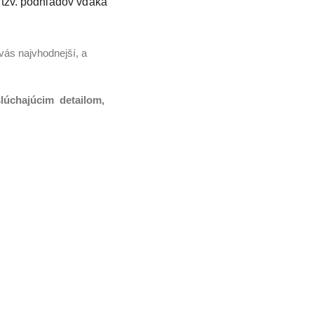
 tzv. podhľadov vďaka
ás najvhodnejší, a
islúchajúcim detailom,