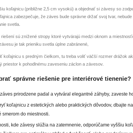
u koľajnicu (približne 2,5 cm vysokú) a objednať si závesy so zod
ľajnica zabezpečuje, že záves bude správne držať svoj tvar, nebud
nie svetla.
riešení sú znížené stropy ktoré vytvárajú medzi oknom a miestnos
závesu je tak prieniku svetla úplne zabránené,
ť koľajnicu s predným čielkom, tu treba voliť väčší rozmer drážok ako
ý priestor k pohodlnému zaveseniu záclon a závesov.
brať správne riešenie pre interiérové tienenie?
 záves prirodzene padal a vytváral elegantné záhyby, zaveste ho
yť koľajnicu z estetických alebo praktických dôvodov, dbajte na
 smerom do miestnosti.
nosti, kde závesy slúžia na zatemnenie, odporúčame vyššiu koľa