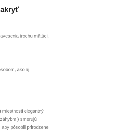
zakryť
avesenia trochu mätúci.
ôsobom, ako aj
ú miestnosti elegantný
i záhybmi) smerujú
aby pôsobili prirodzene,