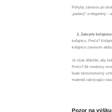
Pohyby závesov pri otvá
„padavý“ a elegantný – a
2. Zakrytie koľajnic
koľajnicu. Prečo? Koľajn
koľajnice závesom aleb
Je však dôležité, aby b
Prečo? Ak medzery smeru
bude nerovnomerný vzhľa
materiál zakrývajúci ria
Pozor na výšku 