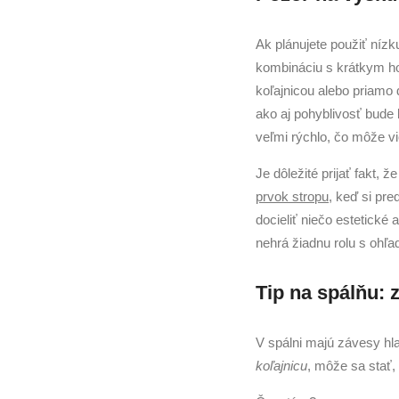
Ak plánujete použiť nízk
kombináciu s krátkym 
koľajnicou alebo priamo
ako aj pohyblivosť bude
veľmi rýchlo, čo môže vi
Je dôležité prijať fakt, 
prvok stropu
, keď si pre
docieliť niečo estetické
nehrá žiadnu rolu s ohľa
Tip na spálňu: 
V spálni majú závesy h
koľajnicu
, môže sa stať,