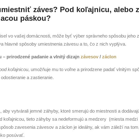
miestniť záves? Pod koľajnicu, alebo 
siacou páskou?
isel vo vašej domácnosti, môže byť výber správneho spôsobu jeho z
a hlavné spôsoby umiestnenia závesu a to, čo z nich vyplýva.
u – prirodzené padanie a vlnitý dizajn
závesov
/
záclon
pod koľajnicou
, umožňuje mu to voľne a prirodzene padať vlnitým sp
odostieranie a zastieranie.
 aby vytvárali jemné záhyby, ktoré smerujú do miestnosti a dodávaj
od koľajnicou, tieto záhyby sa nedeformujú a medzery (miesta medz
pôsob zavesenia závesov a záclon je ideálny, ak vám záleží na tom, 
hko posúvať.