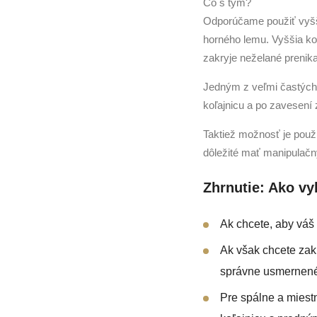
Čo s tým?
Odporúčame použiť vyšši
horného lemu. Vyššia ko
zakryje neželané prenika
Jedným z veľmi častých 
koľajnicu a po zavesení 
Taktiež možnosť je použi
dôležité mať manipulačn
Zhrnutie: Ako vy
Ak chcete, aby váš
Ak však chcete zakr
správne usmernené
Pre spálne a miest