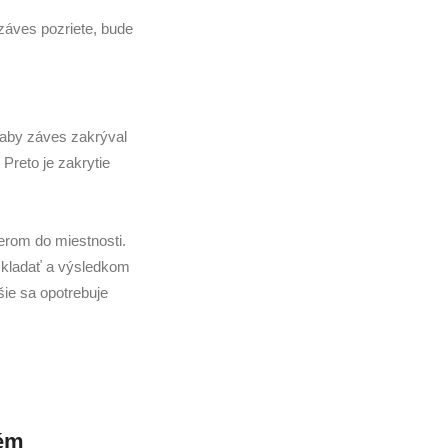
záves pozriete, bude
 aby záves zakrýval
Preto je zakrytie
erom do miestnosti.
skladať a výsledkom
ie sa opotrebuje
lém