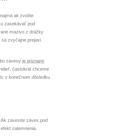
 najmä ak zvolíte
žu zasekávať pod
ované mazivo z drážky
 sa zvyčajne prejaví
lebo závesy
je priznaný
 vidieť, častokrát chceme
ajníc v konečnom dôsledku
k. Ak zavesíte záves
pod
 efekt zatemnenia.