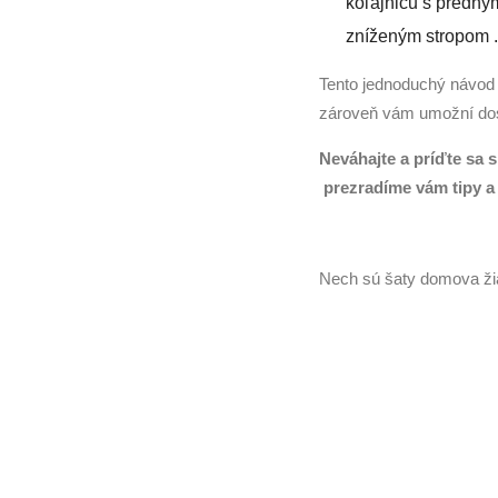
koľajnicu s predný
zníženým stropom .
Tento jednoduchý návod 
zároveň vám umožní dosi
Neváhajte a príďte sa 
prezradíme vám tipy a t
Nech sú šaty domova žia