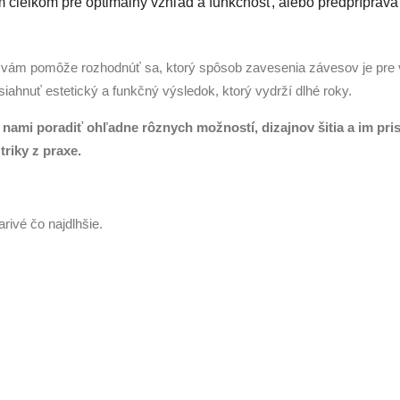
m čielkom pre optimálny vzhľad a funkčnosť, alebo predpríprava
vám pomôže rozhodnúť sa, ktorý spôsob zavesenia závesov je pre v
ahnuť estetický a funkčný výsledok, ktorý vydrží dlhé roky.
s nami poradiť ohľadne rôznych možností, dizajnov šitia a im pr
riky z praxe.
rivé čo najdlhšie.