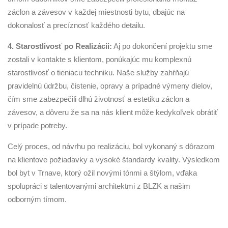
záclon a závesov v každej miestnosti bytu, dbajúc na
dokonalosť a precíznosť každého detailu.
4. Starostlivosť po Realizácii:
Aj po dokončení projektu sme
zostali v kontakte s klientom, ponúkajúc mu komplexnú
starostlivosť o tieniacu techniku. Naše služby zahŕňajú
pravidelnú údržbu, čistenie, opravy a prípadné výmeny dielov,
čím sme zabezpečili dlhú životnosť a estetiku záclon a
závesov, a dôveru že sa na nás klient môže kedykoľvek obrátiť
v prípade potreby.
Celý proces, od návrhu po realizáciu, bol vykonaný s dôrazom
na klientove požiadavky a vysoké štandardy kvality. Výsledkom
bol byt v Trnave, ktorý ožil novými tónmi a štýlom, vďaka
spolupráci s talentovanými architektmi z BLZK a našim
odborným tímom.