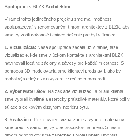
Spolupráci s BLZK Architektmi:
V rámci tohto jedinečného projektu sme mali možnosť
spolupracovať s renomovaným tímom architektov z BLZK, aby
sme vytvorili dokonalé tieniace riešenie pre byt v Trnave.
1. Vizualizácia:
Naša spolupráca začala už v rannej fáze
vizualizácie, kde sme v úzkom kontakte s architektmi BLZK
navrhovali ideálne záclony a závesy pre každú miestnosť. S
pomocou 3D modelovania sme klientovi predstavili, ako by
mohol výsledný dizajn vyzerať v reálnom prostredí.
2. Výber Materiálov:
Na základe vizualizácií a prianí klienta
sme vybrali kvalitné a esteticky príťažlivé materiály, ktoré boli v
súlade s celkovým dizajnom interiéru bytu.
3. Realizácia:
Po schválení vizualizácie a výbere materiálov
sme prešli k samotnej výrobe produktov na mieru. S naším
tímom odborníkov sme zabezpečili profesionálnu montáž